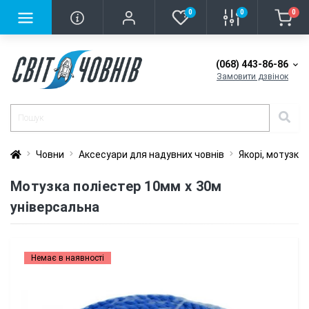
0
0
0
(068) 443-86-86
Замовити дзвінок
Човни
Аксесуари для надувних човнів
Якорі, мотузки
Мотузка поліестер 10мм х 30м
універсальна
Немає в наявності