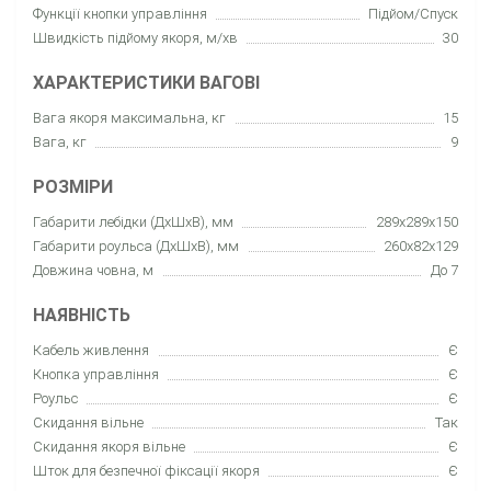
Функції кнопки управління
Підйом/Спуск
Швидкість підйому якоря, м/хв
30
ХАРАКТЕРИСТИКИ ВАГОВІ
Вага якоря максимальна, кг
15
Вага, кг
9
РОЗМІРИ
Габарити лебідки (ДхШхВ), мм
289x289x150
Габарити роульса (ДхШхВ), мм
260x82x129
Довжина човна, м
До 7
НАЯВНІСТЬ
Кабель живлення
Є
Кнопка управління
Є
Роульс
Є
Скидання вільне
Так
Скидання якоря вільне
Є
Шток для безпечної фіксації якоря
Є