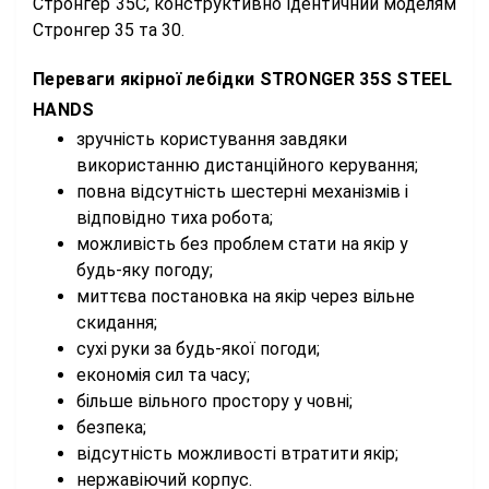
Стронгер 35С, конструктивно ідентичний моделям
Стронгер 35 та 30.
Переваги якірної лебідки STRONGER 35S STEEL
HANDS
зручність користування завдяки
використанню дистанційного керування;
повна відсутність шестерні механізмів і
відповідно тиха робота;
можливість без проблем стати на якір у
будь-яку погоду;
миттєва постановка на якір через вільне
скидання;
сухі руки за будь-якої погоди;
економія сил та часу;
більше вільного простору у човні;
безпека;
відсутність можливості втратити якір;
нержавіючий корпус.