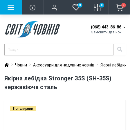
0
0
0
(068) 443-86-86
Замовити дзвінок
Човни
Аксесуари для надувних човнів
Якірні лебідки
Якірна лебідка Stronger 35S (SH-35S)
нержавіюча сталь
Популярний