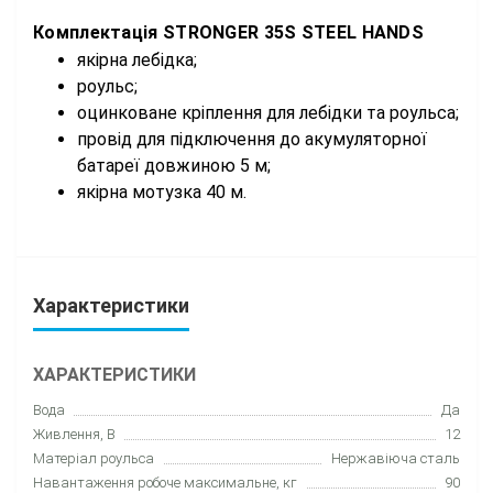
Комплектація STRONGER 35S STEEL HANDS
якірна лебідка;
роульс;
оцинковане кріплення для лебідки та роульса;
провід для підключення до акумуляторної
батареї довжиною 5 м;
якірна мотузка 40 м.
Характеристики
ХАРАКТЕРИСТИКИ
Вода
Да
Живлення, В
12
Матеріал роульса
Нержавіюча сталь
Навантаження робоче максимальне, кг
90