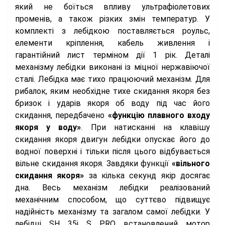
який не боїться впливу ультрафіолетових
променів, а також різких змін температур. У
комплекті з лебідкою поставляється роульс,
елементи кріплення, кабель живлення і
гарантійний лист терміном дії 1 рік. Деталі
механізму лебідки виконані із міцної нержавіючої
сталі. Лебідка має тихо працюючий механізм. Для
рибалок, яким необхідне тихе скидання якоря без
бризок і ударів якоря об воду під час його
скидання, передбачено
«функцію плавного входу
якоря у воду»
. При натисканні на клавішу
скидання якоря двигун лебідки опускає його до
водної поверхні і тільки після цього відбувається
вільне скидання якоря. Завдяки функції
«вільного
скидання якоря»
за кілька секунд якір досягає
дна. Весь механізм лебідки реалізований
механічним способом, що суттєво підвищує
надійність механізму та загалом самої лебідки. У
лебідці SH 35i S PRO встановлений мотор