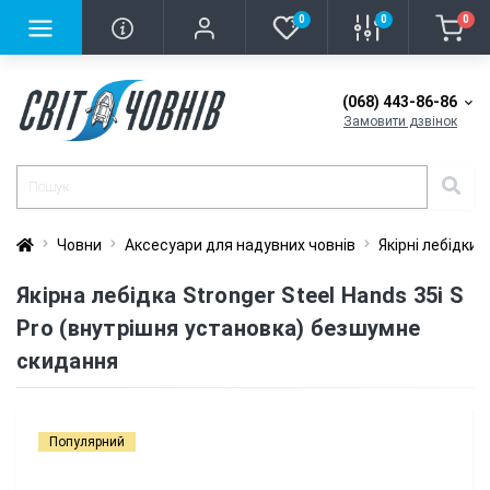
0
0
0
(068) 443-86-86
Замовити дзвінок
Човни
Аксесуари для надувних човнів
Якірні лебідки
Якірна лебідка Stronger Steel Hands 35i S
Pro (внутрішня установка) безшумне
скидання
Популярний