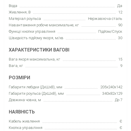
Вода
Да
Живлення, В
12
Матеріал роульса
Нержавіюча сталь
Навантаження робоче максимальне, кг
90
Функції кнопки управління
Підйом/Спуск
Швидкість підйому якоря, м/хв
30
ХАРАКТЕРИСТИКИ ВАГОВІ
Вага якоря максимальна, кг
15
Вага, кг
9
РОЗМІРИ
Габарити лебідки (ДхШхВ), мм
205x240x142
Габарити роульса (ДхШхВ), мм
340x82x129
Довжина човна, м
До 7
НАЯВНІСТЬ
Кабель живлення
Є
Кнопка управління
Є