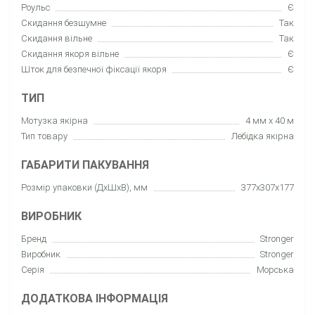
Роульс
Є
Скидання безшумне
Так
Скидання вільне
Так
Скидання якоря вільне
Є
Шток для безпечної фіксації якоря
Є
ТИП
Мотузка якірна
4 мм x 40 м
Тип товару
Лебідка якірна
ГАБАРИТИ ПАКУВАННЯ
Розмір упаковки (ДхШхВ), мм
377x307x177
ВИРОБНИК
Бренд
Stronger
Виробник
Stronger
Серія
Морська
ДОДАТКОВА ІНФОРМАЦІЯ