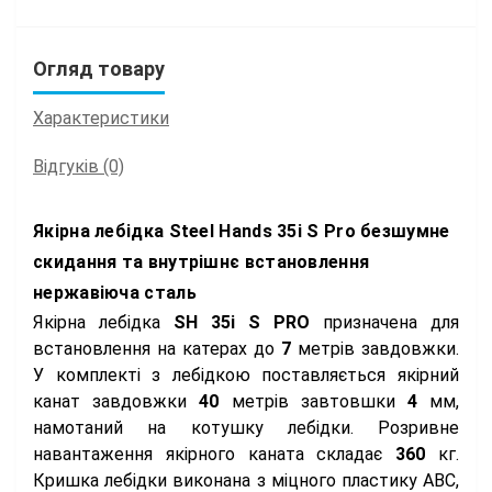
Огляд товару
Характеристики
Відгуків (0)
Якірна лебідка Steel Hands 35i S Pro безшумне
скидання та внутрішнє встановлення
нержавіюча сталь
Якірна лебідка
SH 35i S PRO
призначена для
встановлення на катерах до
7
метрів завдовжки.
У комплекті з лебідкою поставляється якірний
канат завдовжки
40
метрів завтовшки
4
мм,
намотаний на котушку лебідки. Розривне
навантаження якірного каната складає
360
кг.
Кришка лебідки виконана з міцного пластику ABC,