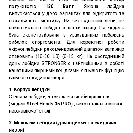
потужністю
130 Ватт
. Якірна лебідка
випускається у двох варіантах для відкритого та
прихованого монтажу. На сьогоднішній день це
найпотужніша лебідка в нашій лінійці. Ця модель
була сконструйована з урахуванням побажань
рибалок спортсменів. Для коректної роботи
якірної лебідки рекомендований діапазон ваги якір
становить (18-30 LB) (8-15 кг). На сьогоднішній
день лебідки STRONGER є найтихішими в роботі
канатними якірними лебідками, які мають функцію
вільного скидання якоря.
1. Корпус лебідки
Станина лебідки, а також всі скоби кріплення
(моделі
Steel Hands 35 PRO)
, виготовлені з міцної
нержавіючої сталі.
2. Механізм лебідки (для підйому та скидання
якоря)