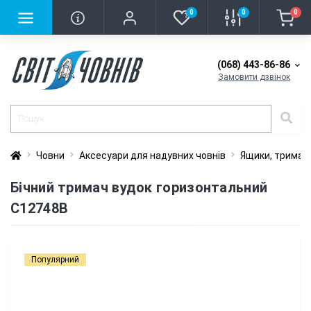
0
0
0
(068) 443-86-86
Замовити дзвінок
Човни
Аксесуари для надувних човнів
Ящики, тримачі
Бічний тримач вудок горизонтальний
C12748B
Популярний