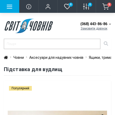
0
0
0
(068) 443-86-86
Замовити дзвінок
Човни
Аксесуари для надувних човнів
Ящики, тримачі
Підставка для вудлищ
Популярний