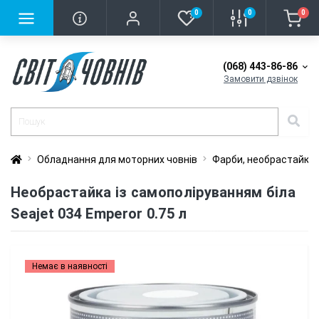
0
0
0
(068) 443-86-86
Замовити дзвінок
Обладнання для моторних човнів
Фарби, необрастайка
Необрастайка із самополіруванням біла
Seajet 034 Emperor 0.75 л
Немає в наявності