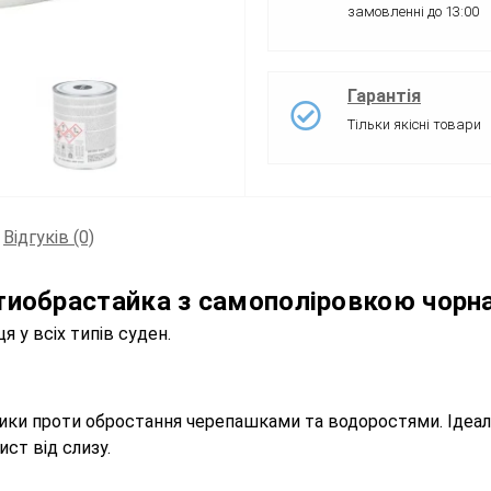
замовленні до 13:00
Гарантія
Тільки якісні товари
Відгуків (0)
иобрастайка з самополіровкою чорна
 у всіх типів суден.
тики проти обростання черепашками та водоростями. Ідеал
ст від слизу.