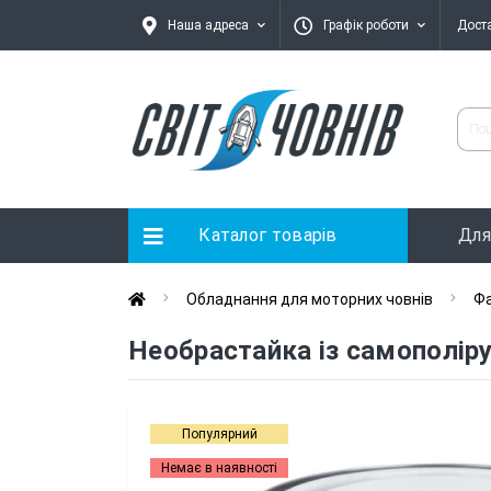
Наша адреса
Графік роботи
Дост
Каталог товарів
Для
Обладнання для моторних човнів
Фа
Необрастайка із самополіру
Популярний
Немає в наявності