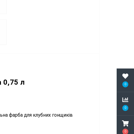
 0,75 л
0
0
ьна фарба для клубних гонщиків
0