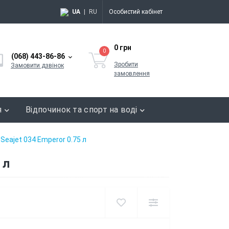
UA
|
RU
Особистий кабінет
0 грн
0
(068) 443-86-86
Зробити
Замовити дзвінок
замовлення
я
Відпочинок та спорт на воді
eajet 034 Emperor 0.75 л
 л