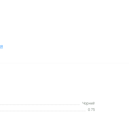
ня
Чорний
0.75