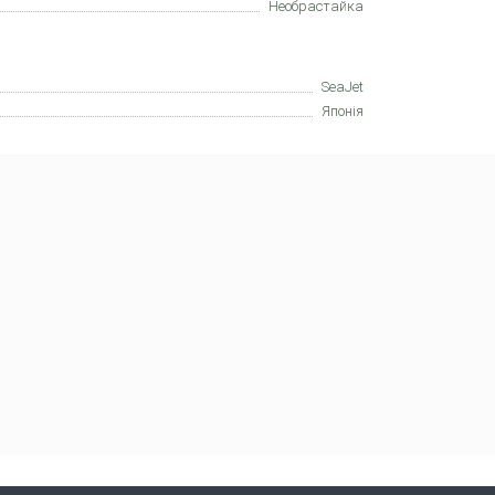
Необрастайка
SeaJet
Японія