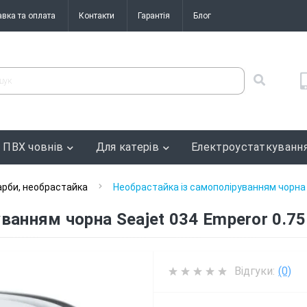
авка та оплата
Контакти
Гарантія
Блог
 ПВХ човнів
Для катерів
Електроустаткуванн
рби, необрастайка
Необрастайка із самополіруванням чорна S
ванням чорна Seajet 034 Emperor 0.75
Відгуки:
(0)