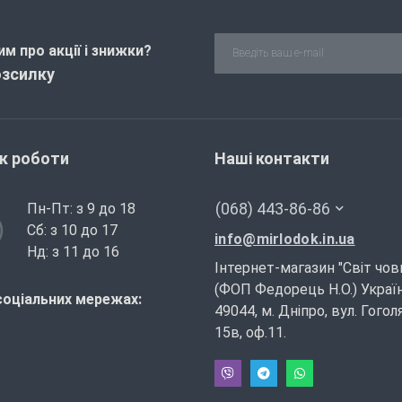
м про акції і знижки?
озсилку
ік роботи
Наші контакти
(068) 443-86-86
Пн-Пт: з 9 до 18
Сб: з 10 до 17
info@mirlodok.in.ua
Нд: з 11 до 16
Інтернет-магазин "Світ чов
(ФОП Федорець Н.О.) Україн
соціальних мережах:
49044, м. Дніпро, вул. Гогол
15в, оф.11.