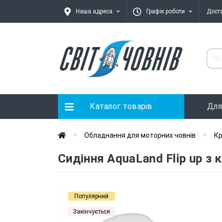
Наша адреса
Графік роботи
Дост
Каталог товарів
Для
Обладнання для моторних човнів
Кр
Сидіння AquaLand Flip up з
Популярний
Закінчується