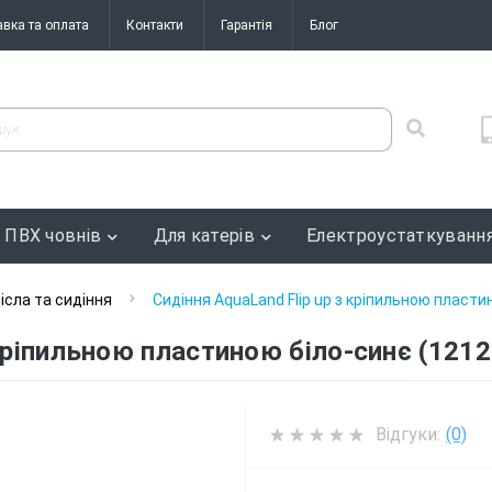
авка та оплата
Контакти
Гарантія
Блог
 ПВХ човнів
Для катерів
Електроустаткуванн
ісла та сидіння
Сидіння AquaLand Flip up з кріпильною пласти
 кріпильною пластиною біло-синє (1212
Відгуки:
(0)