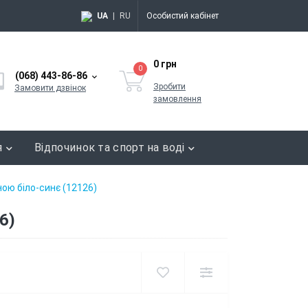
UA
|
RU
Особистий кабінет
0 грн
0
(068) 443-86-86
Зробити
Замовити дзвінок
замовлення
я
Відпочинок та спорт на воді
ною біло-синє (12126)
6)