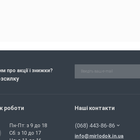
м про акції і знижки?
озсилку
ік роботи
Наші контакти
(068) 443-86-86
Пн-Пт: з 9 до 18
Сб: з 10 до 17
info@mirlodok.in.ua