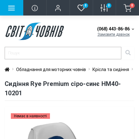
0
0
0
(068) 443-86-86
Замовити дзвінок
Обладнання для моторних човнів
Крісла та сидіння
С
Сидіння Rye Premium сіро-синє HM40-
10201
Немає в наявності