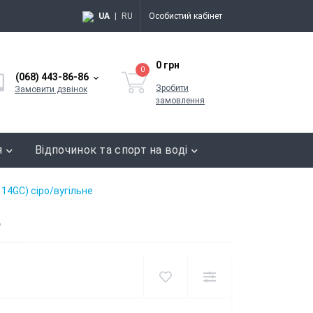
UA
|
RU
Особистий кабінет
0 грн
0
(068) 443-86-86
Зробити
Замовити дзвінок
замовлення
я
Відпочинок та спорт на воді
114GC) сіро/вугільне
е