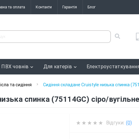
авка та оплата
Контакти
Гарантія
Блог
 ПВХ човнів
Для катерів
Електроустаткуванн
ісла та сидіння
Сидіння складане Cruistyle низька спинка (75
низька спинка (75114GC) сіро/вугільн
Відгуки:
(0)