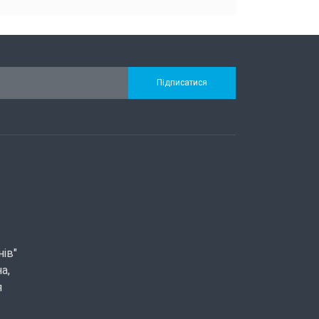
Підписатися
нів"
а,
я