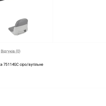
Відгуків (0)
ка 75114GC сіро/вугільне