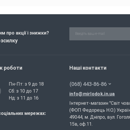
м про акції і знижки?
озсилку
ік роботи
Наші контакти
(068) 443-86-86
Пн-Пт: з 9 до 18
Сб: з 10 до 17
info@mirlodok.in.ua
Нд: з 11 до 16
Інтернет-магазин "Світ чов
(ФОП Федорець Н.О.) Україн
соціальних мережах:
49044, м. Дніпро, вул. Гогол
15в, оф.11.