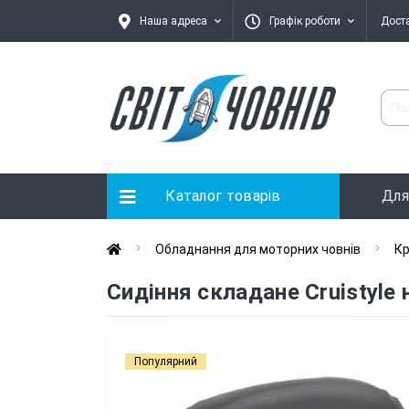
Наша адреса
Графік роботи
Дост
Каталог товарів
Для
Обладнання для моторних човнів
Кр
Сидіння складане Cruistyle 
Популярний