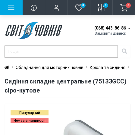
0
0
0
(068) 443-86-86
Замовити дзвінок
Обладнання для моторних човнів
Крісла та сидіння
С
Сидіння складне центральне (75133GCC)
сіро-кутове
Популярний
Немає в наявності