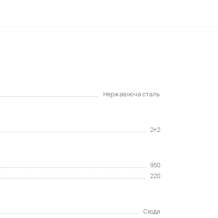
Нержавіюча сталь
2+2
950
220
Сxоди