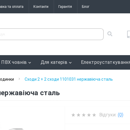
авка та оплата
Контакти
Гарантія
Блог
 ПВХ човнів
Для катерів
Електроустаткуванн
одинки
Сходи 2 + 2 сходи 1101031 нержавіюча сталь
 нержавіюча сталь
Відгуки:
(0)