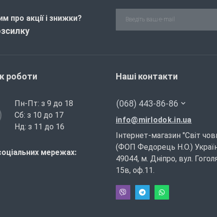
м про акції і знижки?
озсилку
ік роботи
Наші контакти
(068) 443-86-86
Пн-Пт: з 9 до 18
Сб: з 10 до 17
info@mirlodok.in.ua
Нд: з 11 до 16
Інтернет-магазин "Світ чов
(ФОП Федорець Н.О.) Україн
соціальних мережах:
49044, м. Дніпро, вул. Гогол
15в, оф.11.