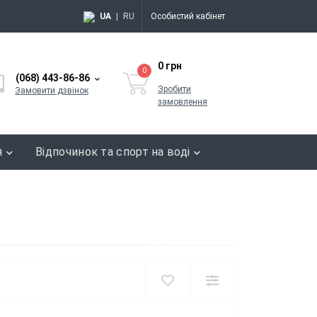
UA
|
RU
Особистий кабінет
0 грн
0
(068) 443-86-86
Зробити
Замовити дзвінок
замовлення
я
Відпочинок та спорт на воді