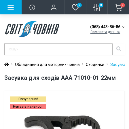
0
0
0
(068) 443-86-86
Замовити дзвінок
Обладнання для моторних човнів
Сходинки
Засувка 
Засувка для сходів ААА 71010-01 22мм
Популярний
Немає в наявності