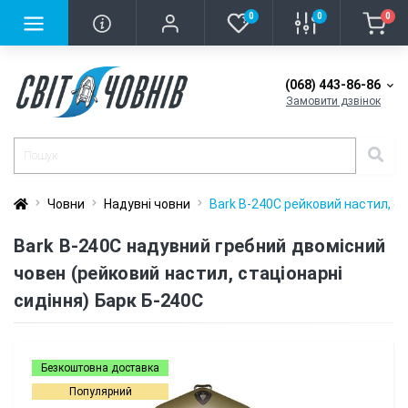
0
0
0
(068) 443-86-86
Замовити дзвінок
Човни
Надувні човни
Bark B-240C рейковий настил, ст
Bark B-240C надувний гребний двомісний
човен (рейковий настил, стаціонарні
сидіння) Барк Б-240C
Безкоштовна доставка
Популярний