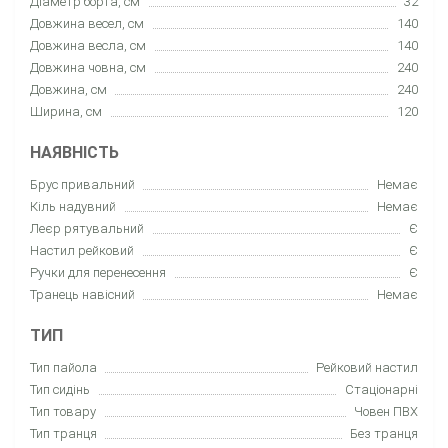
Діаметр борта, см
32
Довжина весел, см
140
Довжина весла, см
140
Довжина човна, см
240
Довжина, см
240
Ширина, см
120
НАЯВНІСТЬ
Брус привальний
Немає
Кіль надувний
Немає
Леєр рятувальний
Є
Настил рейковий
Є
Ручки для перенесення
Є
Транець навісний
Немає
ТИП
Тип пайола
Рейковий настил
Тип сидінь
Стаціонарні
Тип товару
Човен ПВХ
Тип транця
Без транця