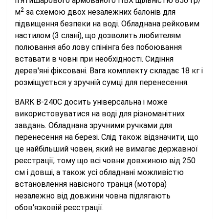
п'ятишарового армованого ПВХ щільністю 850 гр/
2
м
за схемою двох незалежних балонів для
підвищення безпеки на воді. Обладнана рейковим
настилом (3 слані), що дозволить любителям
полювання або лову спінінга без побоювання
вставати в човні при необхідності. Сидіння
дерев'яні фіксовані. Вага комплекту складає 18 кг і
розміщується у зручній сумці для перенесення.
BARK B-240C досить універсальна і може
використовуватися на воді для різноманітних
завдань. Обладнана зручними ручками для
перенесення на березі. Слід також відзначити, що
це найбільший човен, який не вимагає державної
реєстрації, тому що всі човни довжиною від 250
см і довші, а також усі обладнані можливістю
встановлення навісного транця (мотора)
незалежно від довжини човна підлягають
обов'язковій реєстрації.