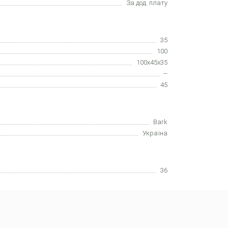
За дод. плату
35
100
100x45x35
--
45
Bark
Україна
36