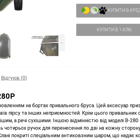
КУПИТИ В КРЕ
КУПИТИ В 1 КЛІК
>
Відгуків (0)
280P
ановленням на бортах привального бруса. Цей аксесуар приз
аїв пірсу та інших неприємностей. Крім цього привальник
шим, а речі сухішими. Іншою відмінністю від моделі B-28
сть чотирьох ручок для перенесення по дві на кожну сторо
. Слані покриті спеціальним антиковзним шаром, що надає 