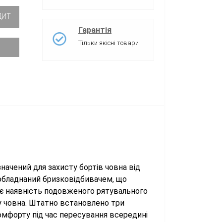
ДИТ
Гарантія
Тільки якісні товари
начений для захисту бортів човна від
 обладнаний бризковідбивачем, що
0 є наявність подовженого рятувального
ну човна. Штатно встановлено три
комфорту під час пересування всередині