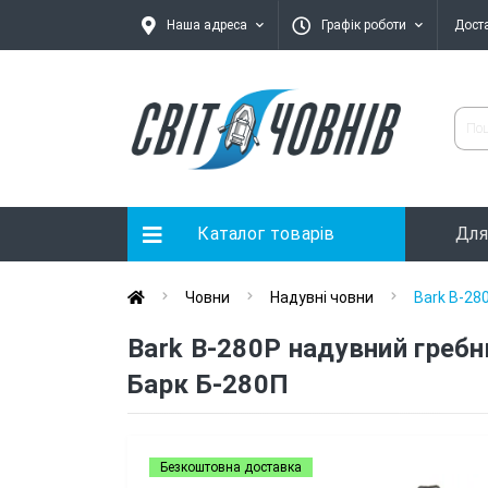
Наша адреса
Графік роботи
Дост
Каталог товарів
Для
Човни
Надувні човни
Bark B-28
Bark B-280P надувний гребн
Барк Б-280П
Безкоштовна доставка