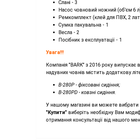
Слані - 3
Насос човновий ножний (об'єм 6 л)
Ремкомплект (клей для ПВХ, 2 латк
Сумка пакувальна - 1
Весла - 2
Посібник з експлуатації - 1
Увага!!!
Компанія "BARK" з 2016 року випускає 
надувних човнів містить додаткову літер
B-280P - фіксовані сидіння;
B-280PD - ковзні сидіння.
У нашому магазині ви можете вибрати 
"Купити"
виберіть необхідну Вам модифі
отримання консультації від нашого ме