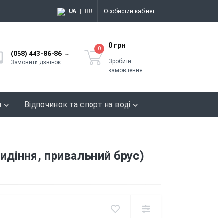
UA
|
RU
Особистий кабінет
0 грн
0
(068) 443-86-86
Зробити
Замовити дзвінок
замовлення
я
Відпочинок та спорт на воді
идіння, привальний брус)