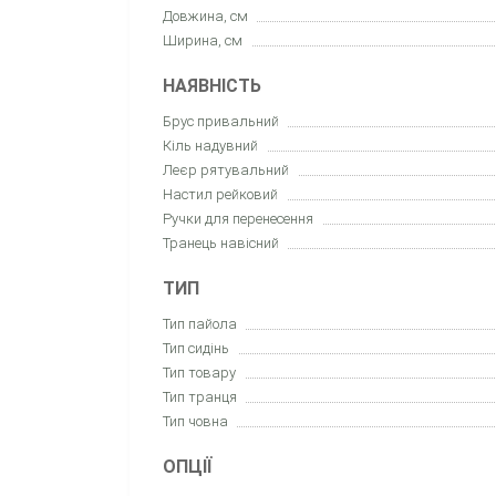
Довжина, см
Ширина, см
НАЯВНІСТЬ
Брус привальний
Кіль надувний
Леєр рятувальний
Настил рейковий
Ручки для перенесення
Транець навісний
ТИП
Тип пайола
Тип сидінь
Тип товару
Тип транця
Тип човна
ОПЦІЇ