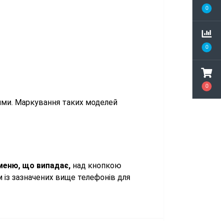
0
0
0
ними. Маркування таких моделей
меню, що випадає,
над кнопкою
м із зазначених вище телефонів для