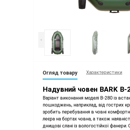
<
Огляд товару
Характеристики
Надувний човен BARK B-
Варіант виконання моделі B-280 із вст
пошкоджень, наприклад, від гострих кр
зробить перебування в човні комфортні
леєра на бортах човна, а також наявні
днищові слані із вологостійкої фанери