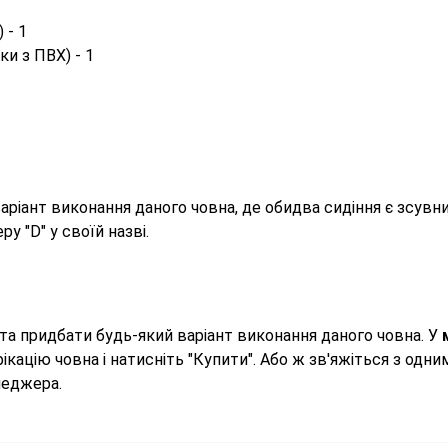
 - 1
и з ПВХ) - 1
варіант виконання даного човна, де обидва сидіння є зсув
у "D" у своїй назві.
та придбати будь-який варіант виконання даного човна. У
кацію човна і натисніть "Купити". Або ж зв'яжіться з одни
неджера.