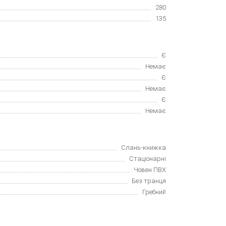
280
135
Є
Немає
Є
Немає
Є
Немає
Слань-книжка
Стаціонарні
Човен ПВХ
Без транця
Гребний