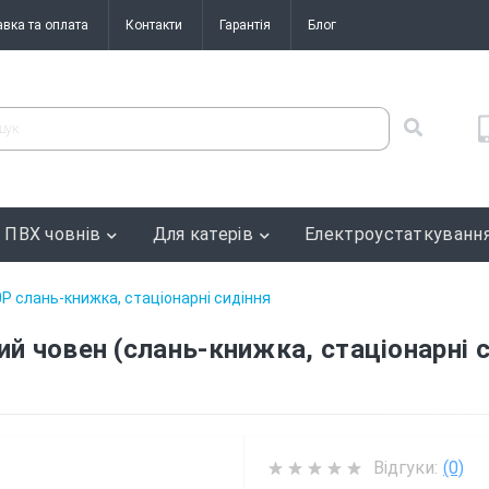
авка та оплата
Контакти
Гарантія
Блог
 ПВХ човнів
Для катерів
Електроустаткуванн
0P слань-книжка, стаціонарні сидіння
ий човен (слань-книжка, стаціонарні с
Відгуки:
(0)