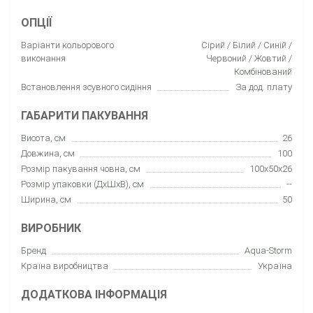
ОПЦІЇ
Варіанти кольорового
Сірий / Білий / Синій /
виконання
Червоний / Жовтий /
Комбінований
Встановлення зсувного сидіння
За дод. плату
ГАБАРИТИ ПАКУВАННЯ
Висота, см
26
Довжина, см
100
Розмір пакування човна, см
100x50x26
Розмір упаковки (ДхШхВ), см
--
Ширина, см
50
ВИРОБНИК
Бренд
Aqua-Storm
Країна виробництва
Україна
ДОДАТКОВА ІНФОРМАЦІЯ