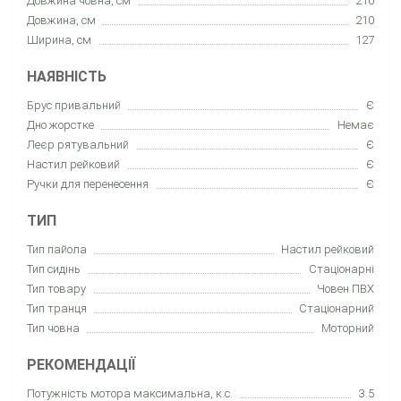
Довжина човна, см
210
Довжина, см
210
Ширина, см
127
НАЯВНІСТЬ
Брус привальний
Є
Дно жорстке
Немає
Леєр рятувальний
Є
Настил рейковий
Є
Ручки для перенесення
Є
ТИП
Тип пайола
Настил рейковий
Тип сидінь
Стаціонарні
Тип товару
Човен ПВХ
Тип транця
Стаціонарний
Тип човна
Моторний
РЕКОМЕНДАЦІЇ
Потужність мотора максимальна, к.с.
3.5