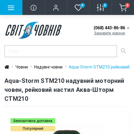
0
0
0
(068) 443-86-86
Замовити дзвінок
Човни
Надувні човни
Aqua-Storm STM210 рейковий н
Aqua-Storm STM210 надувний моторний
човен, рейковий настил Аква-Шторм
СТМ210
Безкоштовна доставка
Популярний