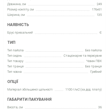
Довжина, см
249
Розмір кокпіту, см
176x61
Ширина, см
135
НАЯВНІСТЬ
Брус привальний
Є
ТИП
Тип пайола
Без пайола
Тип сидінь
Cтаціонарне та пересувне
Тип товару
Човен ПВХ
Тип транця
Без транця
Тип човна
Гребний
ОПЦІЇ
Матеріал збільшеної щільності
1100 г/м2 (за дод. плату)
ГАБАРИТИ ПАКУВАННЯ
Висота, см
36