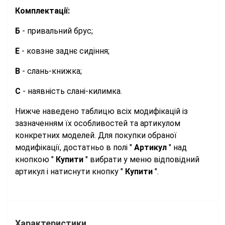
Комплектації:
Б
- привальний брус;
Е
- ковзне заднє сидіння;
В
- слань-книжка;
С
- наявність слані-килимка.
Нижче наведено таблицю всіх модифікацій із
зазначенням їх особливостей та артикулом
конкретних моделей. Для покупки обраної
модифікації, достатньо в полі "
Артикул
" над
кнопкою "
Купити
" вибрати у меню відповідний
артикул і натиснути кнопку "
Купити
".
Характеристики