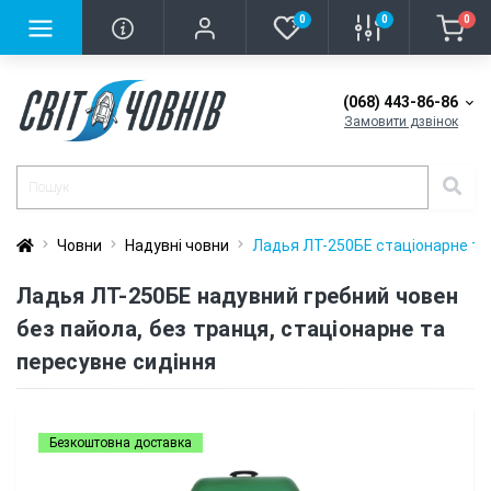
0
0
0
(068) 443-86-86
Замовити дзвінок
Човни
Надувні човни
Ладья ЛТ-250БЕ стаціонарне та
Ладья ЛТ-250БЕ надувний гребний човен
без пайола, без транця, стаціонарне та
пересувне сидіння
Безкоштовна доставка