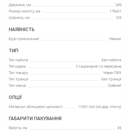
Довжина, см
249
Розмір кокпіту, см
176x61
Ширина, см
135
НАЯВНІСТЬ
Брус привальний
Немає
ТИП
Тип пайола
Без пайола
Тип сидінь
Cтаціонарне та пересувне
Тип товару
Човен ПВХ
Тип транця
Без транця
Тип човна
Гребний
ОПЦІЇ
Матеріал збільшеної щільності
1100 г/м2 (за дод. плату)
ГАБАРИТИ ПАКУВАННЯ
Висота, см
36