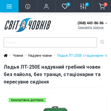
0
0
0
(068) 443-86-86
Замовити дзвінок
Човни
Надувні човни
Ладья ЛТ-250Е стаціонарне та 
Ладья ЛТ-250Е надувний гребний човен
без пайола, без транця, стаціонарне та
пересувне сидіння
Безкоштовна доставка