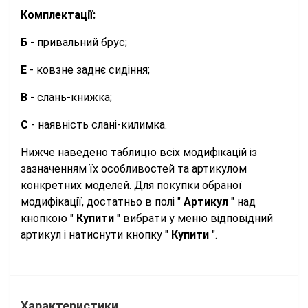
Комплектації:
Б
- привальний брус;
Е
- ковзне заднє сидіння;
В
- слань-книжка;
С
- наявність слані-килимка.
Нижче наведено таблицю всіх модифікацій із
зазначенням їх особливостей та артикулом
конкретних моделей. Для покупки обраної
модифікації, достатньо в полі "
Артикул
" над
кнопкою "
Купити
" вибрати у меню відповідний
артикул і натиснути кнопку "
Купити
".
Характеристики