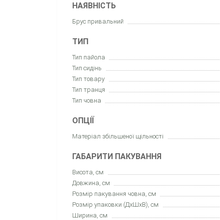
НАЯВНІСТЬ
Брус привальний
ТИП
Тип пайола
Тип сидінь
Тип товару
Тип транця
Тип човна
ОПЦІЇ
Матеріал збільшеної щільності
ГАБАРИТИ ПАКУВАННЯ
Висота, см
Довжина, см
Розмір пакування човна, см
Розмір упаковки (ДхШхВ), см
Ширина, см