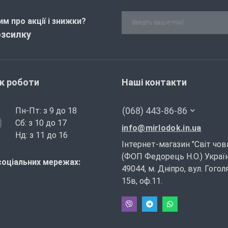
м про акції і знижки?
озсилку
ік роботи
Наші контакти
(068) 443-86-86
Пн-Пт: з 9 до 18
Сб: з 10 до 17
info@mirlodok.in.ua
Нд: з 11 до 16
Інтернет-магазин "Світ чов
(ФОП Федорець Н.О.) Україн
соціальних мережах:
49044, м. Дніпро, вул. Гогол
15в, оф.11.