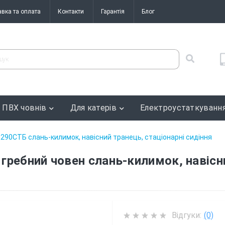
авка та оплата
Контакти
Гарантія
Блог
 ПВХ човнів
Для катерів
Електроустаткуванн
290СТБ слань-килимок, навісний транець, стаціонарні сидіння
ребний човен слань-килимок, навісни
Відгуки:
(0)