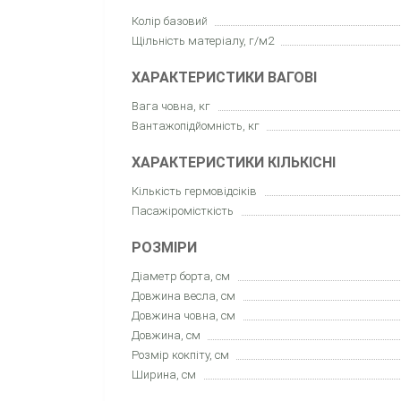
Колір базовий
Щільність матеріалу, г/м2
ХАРАКТЕРИСТИКИ ВАГОВІ
Вага човна, кг
Вантажопідйомність, кг
ХАРАКТЕРИСТИКИ КІЛЬКІСНІ
Кількість гермовідсіків
Пасажіромісткість
РОЗМІРИ
Діаметр борта, см
Довжина весла, см
Довжина човна, см
Довжина, см
Розмір кокпіту, см
Ширина, см