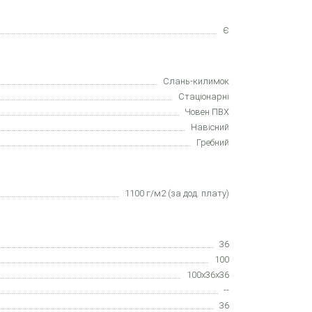
Є
Слань-килимок
Стаціонарні
Човен ПВХ
Навісний
Гребний
1100 г/м2 (за дод. плату)
36
100
100x36x36
--
36