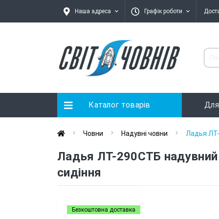
Наша адреса
Графік роботи
Дост
Каталог товарів
Для
Човни
Надувні човни
Ладья ЛТ-
Ладья ЛТ-290СТБ надувний г
сидіння
Безкоштовна доставка