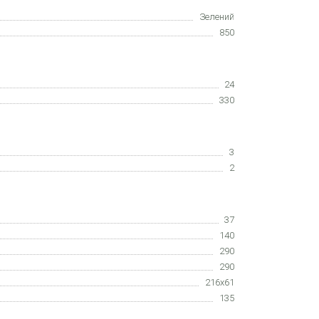
Зелений
850
24
330
3
2
37
140
290
290
216x61
135