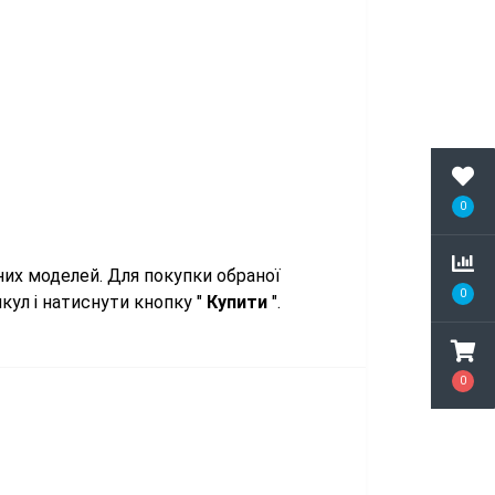
0
них моделей. Для покупки обраної
0
кул і натиснути кнопку "
Купити
".
0