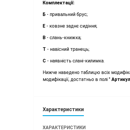
Комплектації:
Б
- привальний брус;
Е
- ковзне заднє сидіння;
В
- слань-книжка;
Т
- навісний транець;
С
- наявність слані-килимка.
Нижче наведено таблицю всіх модифіка
модифікації, достатньо в полі "
Артику
Характеристики
ХАРАКТЕРИСТИКИ