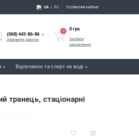
UA
|
RU
Особистий кабінет
0 грн
0
(068) 443-86-86
Зробити
Замовити дзвінок
замовлення
я
Відпочинок та спорт на воді
й транець, стаціонарні