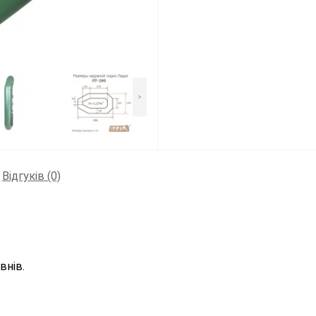
>
Відгуків (0)
внів.