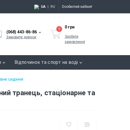
UA
|
RU
Особистий кабінет
0 грн
0
(068) 443-86-86
Зробити
Замовити дзвінок
замовлення
я
Відпочинок та спорт на воді
увне сидіння
ий транець, стаціонарне та