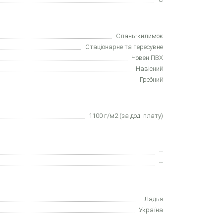
Слань-килимок
Cтаціонарне та пересувне
Човен ПВХ
Навісний
Гребний
1100 г/м2 (за дод. плату)
--
--
Ладья
Україна