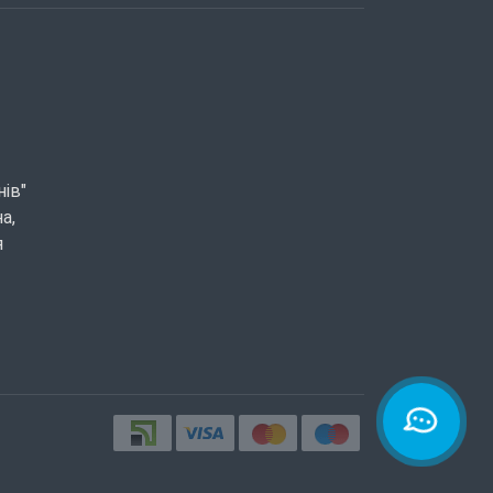
нів"
а,
я