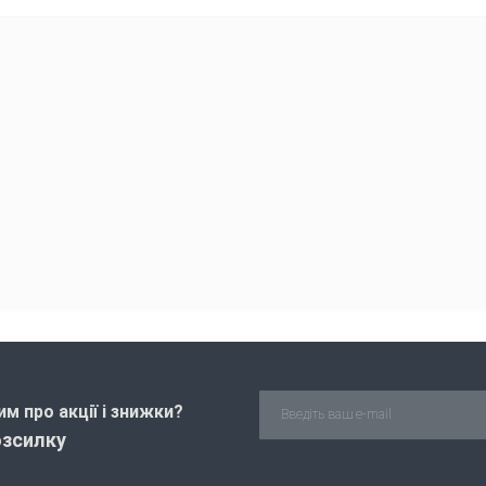
м про акції і знижки?
озсилку