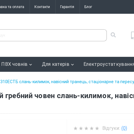
авка та оплата
Контакти
Гарантія
Блог
 ПВХ човнів
Для катерів
Електроустаткуванн
310ЕСТБ слань-килимок, навісний транець, стаціонарне та перес
гребний човен слань-килимок, навісн
Відгуки:
(0)