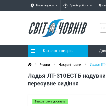
Наша адреса
Графік роботи
Дост
Каталог товарів
Для
Човни
Надувні човни
Ладья ЛТ-
Ладья ЛТ-310ЕСТБ надувний 
пересувне сидіння
Безкоштовна доставка