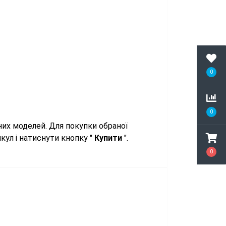
0
0
них моделей. Для покупки обраної
кул і натиснути кнопку "
Купити
".
0