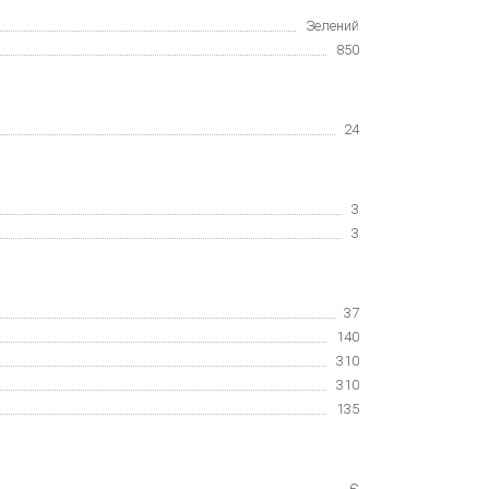
Зелений
850
24
3
3
37
140
310
310
135
Є