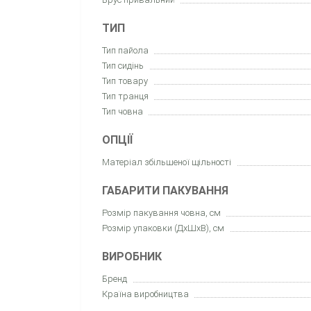
ТИП
Тип пайола
Тип сидінь
Тип товару
Тип транця
Тип човна
ОПЦІЇ
Матеріал збільшеної щільності
ГАБАРИТИ ПАКУВАННЯ
Розмір пакування човна, см
Розмір упаковки (ДхШхВ), см
ВИРОБНИК
Бренд
Країна виробництва