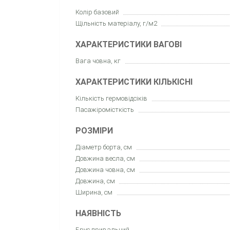
Колір базовий
Щільність матеріалу, г/м2
ХАРАКТЕРИСТИКИ ВАГОВІ
Вага човна, кг
ХАРАКТЕРИСТИКИ КІЛЬКІСНІ
Кількість гермовідсіків
Пасажіромісткість
РОЗМІРИ
Діаметр борта, см
Довжина весла, см
Довжина човна, см
Довжина, см
Ширина, см
НАЯВНІСТЬ
Брус привальний