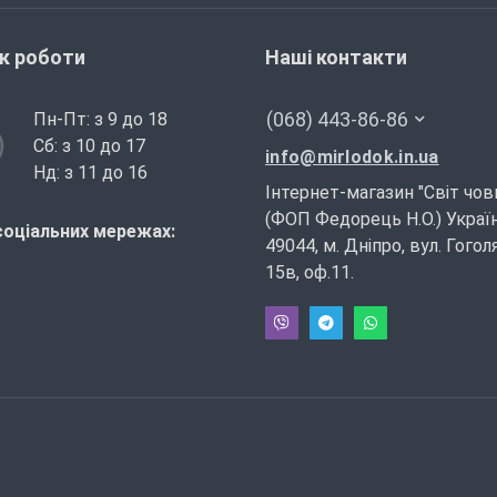
ік роботи
Наші контакти
(068) 443-86-86
Пн-Пт: з 9 до 18
Сб: з 10 до 17
info@mirlodok.in.ua
Нд: з 11 до 16
Інтернет-магазин "Світ чов
(ФОП Федорець Н.О.) Україн
соціальних мережах:
49044, м. Дніпро, вул. Гогол
15в, оф.11.