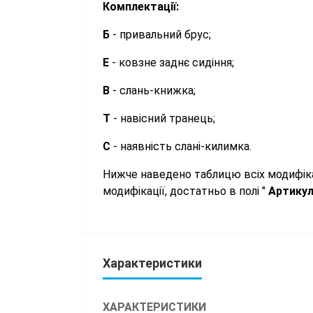
Комплектації:
Б
- привальний брус;
Е
- ковзне заднє сидіння;
В
- слань-книжка;
Т
- навісний транець;
С
- наявність слані-килимка.
Нижче наведено таблицю всіх модифіка
модифікації, достатньо в полі "
Артику
Характеристики
ХАРАКТЕРИСТИКИ