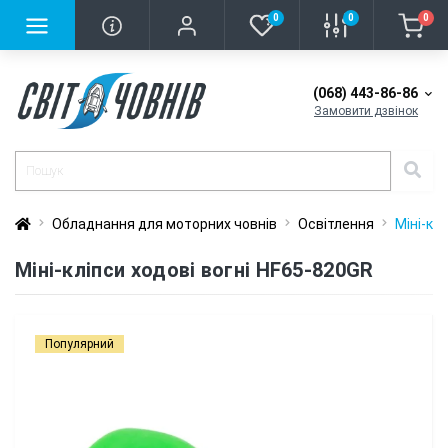
0
0
0
(068) 443-86-86
Замовити дзвінок
Обладнання для моторних човнів
Освітлення
Міні-кл
Міні-кліпси ходові вогні HF65-820GR
Популярний