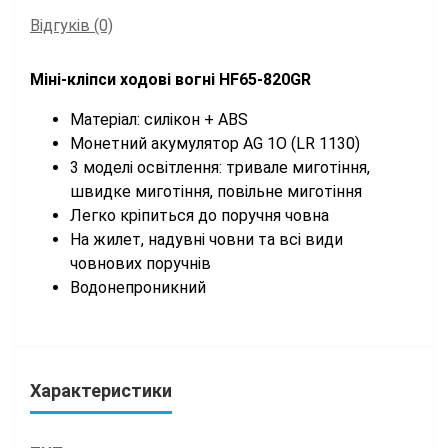
Відгуків (0)
Міні-кліпси ходові вогні HF65-820GR
Матеріал: силікон + ABS
Монетний акумулятор AG 1O (LR 1130)
3 моделі освітлення: тривале миготіння,
швидке миготіння, повільне миготіння
Легко кріпиться до поручня човна
На жилет, надувні човни та всі види
човнових поручнів
Водонепроникний
Характеристики