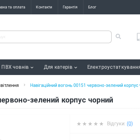
авка та оплата
Контакти
Гарантія
Блог
 ПВХ човнів
Для катерів
Електроустаткуванн
вітлення
Навігаційний вогонь 00151 червоно-зелений корпус
червоно-зелений корпус чорний
Відгуки:
(0)