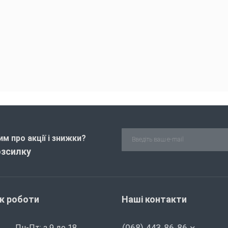
м про акції і знижки?
озсилку
ік роботи
Наші контакти
(068) 443-86-86
Пн-Пт: з 9 до 18