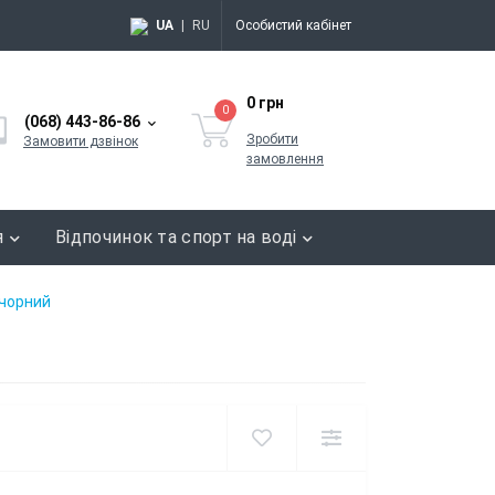
UA
|
RU
Особистий кабінет
0 грн
0
(068) 443-86-86
Зробити
Замовити дзвінок
замовлення
я
Відпочинок та спорт на воді
 чорний