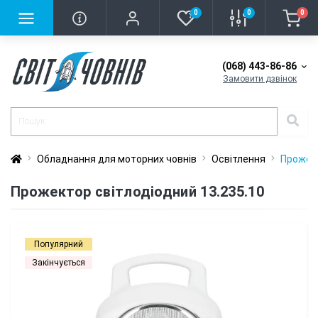
0
0
0
(068) 443-86-86
Замовити дзвінок
Обладнання для моторних човнів
Освітлення
Прожект
Прожектор світлодіодний 13.235.10
Популярний
Закінчується