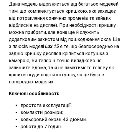
Дана модель відрізняється від багатьох моделей
тим, що комплектується кришкою, яка захищає
від потрапляння сонячних променів та зайвих
відблисків на дисплеї. При необхідності кришку
можна прибрати, але вона ще й служить
додатковим захистом від пошкодження скла. Ще
з плюсів моделі
Lux 15
є те, що безпосередньо на
задню кришку дисплея кріпиться котушка з
камерою, Ви тепер її точно випадково не
залишите вдома, та й не ламатимете голову як
кріпити і куди подіти котушку, як це було в
попередніх моделях.
Ключові особливості:
простота експлуатації;
компактні розміри;
кольоровий екран 4.3 дюйми;
робота до 7 годин;