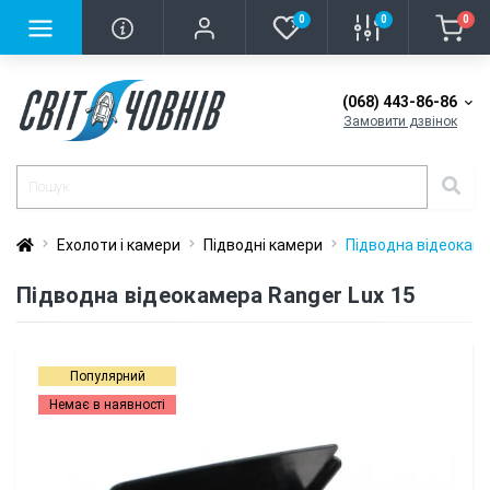
0
0
0
(068) 443-86-86
Замовити дзвінок
Ехолоти і камери
Підводні камери
Підводна відеокаме
Підводна відеокамера Ranger Lux 15
Популярний
Немає в наявності