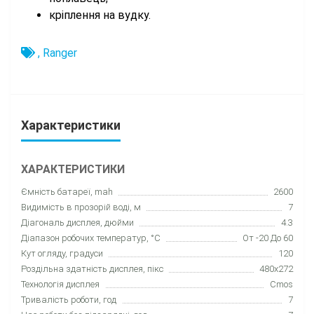
кріплення на вудку.
,
Ranger
Характеристики
ХАРАКТЕРИСТИКИ
Ємність батареї, mah
2600
Видимість в прозорій воді, м
7
Діагональ дисплея, дюйми
4.3
Діапазон робочих температур, °C
От -20 До 60
Кут огляду, градуси
120
Роздільна здатність дисплея, пікс
480x272
Технологія дисплея
Cmos
Тривалість роботи, год
7