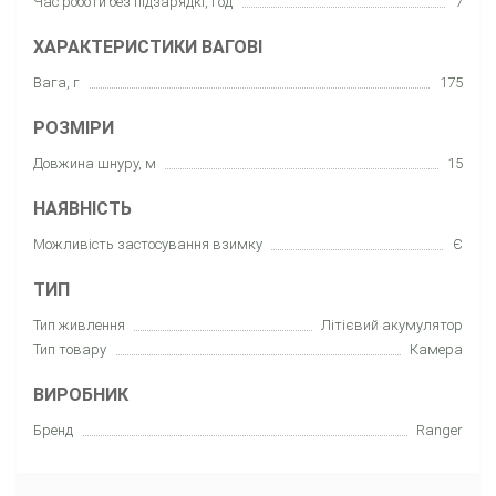
Час роботи без підзарядкі, год
7
ХАРАКТЕРИСТИКИ ВАГОВІ
Вага, г
175
РОЗМІРИ
Довжина шнуру, м
15
НАЯВНІСТЬ
Можливість застосування взимку
Є
ТИП
Тип живлення
Літієвий акумулятор
Тип товару
Камера
ВИРОБНИК
Бренд
Ranger