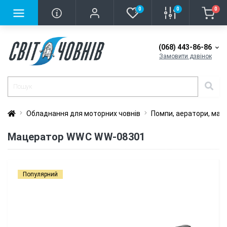
0
0
0
(068) 443-86-86
Замовити дзвінок
Обладнання для моторних човнів
Помпи, аератори, мац
Мацератор WWC WW-08301
Популярний