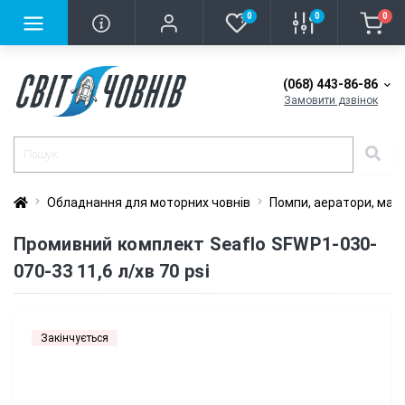
0
0
0
(068) 443-86-86
Замовити дзвінок
Обладнання для моторних човнів
Помпи, аератори, мац
Промивний комплект Seaflo SFWP1-030-
070-33 11,6 л/хв 70 psi
Закінчується