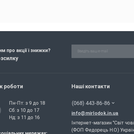
м про акції і знижки?
озсилку
ік роботи
Наші контакти
(068) 443-86-86
Пн-Пт: з 9 до 18
Сб: з 10 до 17
info@mirlodok.in.ua
Нд: з 11 до 16
Інтернет-магазин "Світ чов
(ФОП Федорець Н.О.) Україн
соціальних мережах: