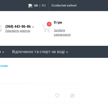
UA
|
RU
Особистий кабінет
0 грн
0
(068) 443-86-86
Зробити
Замовити дзвінок
замовлення
я
Відпочинок та спорт на воді
енням