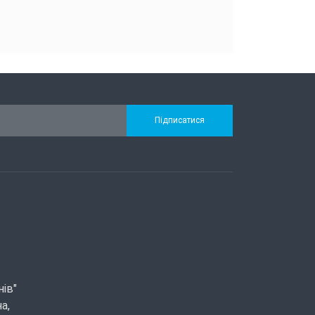
Підписатися
нів"
а,