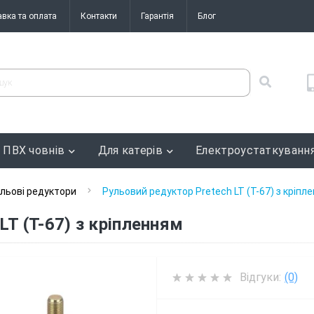
авка та оплата
Контакти
Гарантія
Блог
 ПВХ човнів
Для катерів
Електроустаткуванн
льові редуктори
Рульовий редуктор Pretech LT (T-67) з кріпл
LT (T-67) з кріпленням
Відгуки:
(0)