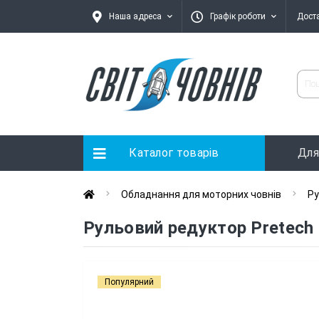
Наша адреса
Графік роботи
Дост
Каталог товарів
Для
Обладнання для моторних човнів
Ру
Рульовий редуктор Pretech 
Популярний