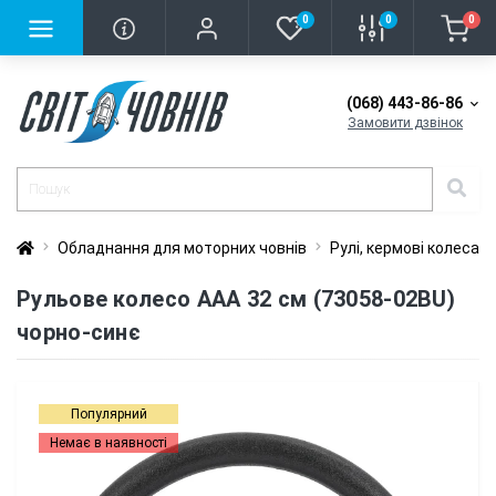
0
0
0
(068) 443-86-86
Замовити дзвінок
Обладнання для моторних човнів
Рулі, кермові колеса
Рульове колесо AAA 32 см (73058-02BU)
чорно-синє
Популярний
Немає в наявності