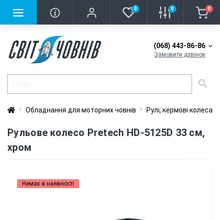
0
0
0
(068) 443-86-86
Замовити дзвінок
Обладнання для моторних човнів
Рулі, кермові колеса
Рульове колесо Pretech HD-5125D 33 см,
хром
Немає в наявності