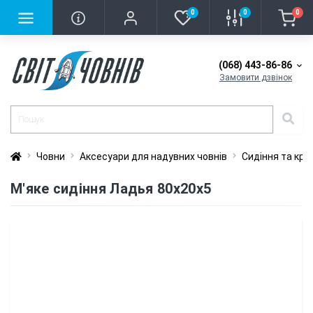
0
0
0
(068) 443-86-86
Замовити дзвінок
Човни
Аксесуари для надувних човнів
Сидіння та крі
М'яке сидіння Ладья 80х20х5