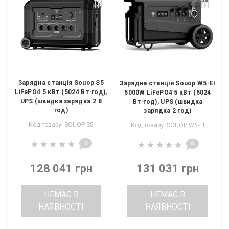
Зарядна станція Souop S5
Зарядна станція Souop W5-EI
LiFePO4 5 кВт (5024 Вт·год),
5000W LiFePO4 5 кВт (5024
UPS (швидка зарядка 2.8
Вт·год), UPS (швидка
год)
зарядка 2 год)
Код товару: SOUOP S5
Код товару: SOUOP W5-EI
0
0
128 041 грн
131 031 грн
НЕМАЄ В
НЕМАЄ В
НАЯВНОСТІ
НАЯВНОСТІ