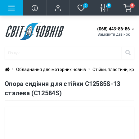
0
0
0
(068) 443-86-86
Замовити дзвінок
Обладнання для моторних човнів
Стійки, пластини, крі
Опора сидіння для стійки C12585S-13
сталева (C12584S)