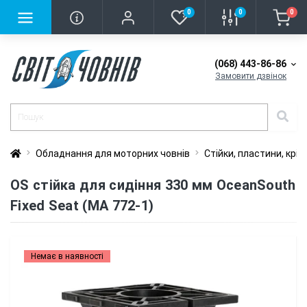
0
0
0
(068) 443-86-86
Замовити дзвінок
Обладнання для моторних човнів
Стійки, пластини, крі
OS стійка для сидіння 330 мм OceanSouth
Fixed Seat (MA 772-1)
Немає в наявності