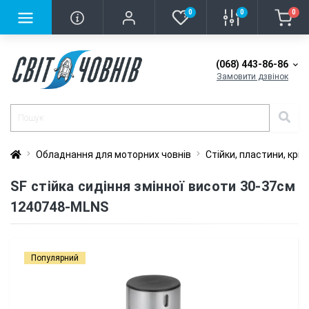
0
0
0
(068) 443-86-86
Замовити дзвінок
Обладнання для моторних човнів
Стійки, пластини, крі
SF стійка сидіння змінної висоти 30-37см
1240748-MLNS
Популярний