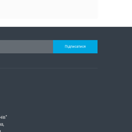
Підписатися
нів"
а,
я