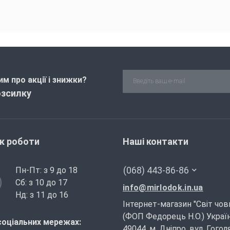
м про акції і знижки?
озсилку
ік роботи
Наші контакти
(068) 443-86-86
Пн-Пт: з 9 до 18
Сб: з 10 до 17
info@mirlodok.in.ua
Нд: з 11 до 16
Інтернет-магазин "Світ чов
(ФОП Федорець Н.О.) Україн
соціальних мережах:
49044, м. Дніпро, вул. Гогол