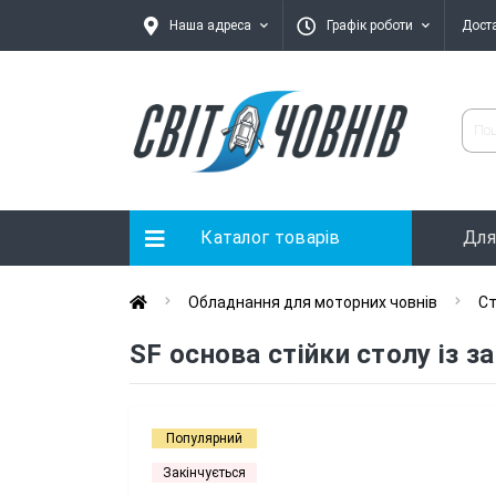
Наша адреса
Графік роботи
Дост
Каталог товарів
Для
Обладнання для моторних човнів
Ст
SF основа стійки столу із 
Популярний
Закінчується