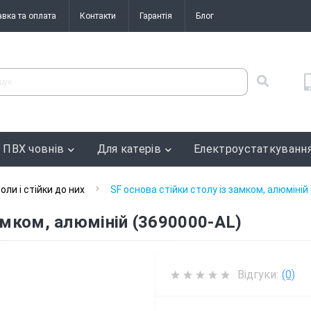
авка та оплата
Контакти
Гарантія
Блог
 ПВХ човнів
Для катерів
Електроустаткуванн
оли і стійки до них
SF основа стійки столу із замком, алюміній
замком, алюміній (3690000-AL)
Відгуки:
(0)