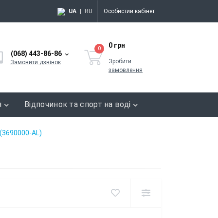
UA
|
RU
Особистий кабінет
0 грн
0
(068) 443-86-86
Зробити
Замовити дзвінок
замовлення
я
Відпочинок та спорт на воді
 (3690000-AL)