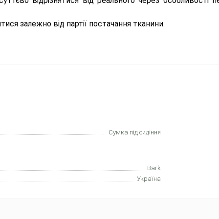
уттєво відрізнятися від реального через особливості пе
ятися залежно від партії постачання тканини.
Сумка під сидіння
Bark
Україна