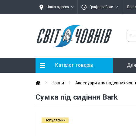
Наша адреса
Графік роботи
Дост
Каталог товарів
Для
Човни
Аксесуари для надувних човн
Сумка під сидіння Bark
Популярний