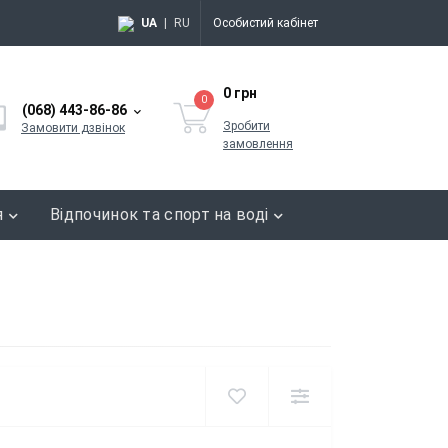
UA
|
RU
Особистий кабінет
0 грн
0
(068) 443-86-86
Зробити
Замовити дзвінок
замовлення
я
Відпочинок та спорт на воді