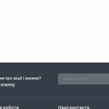
м про акції і знижки?
озсилку
ік роботи
Наші контакти