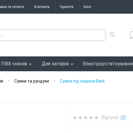
авка та оплата
Контакти
Гарантія
Блог
 ПВХ човнів
Для катерів
Електроустаткуванн
ів
Сумки та рундуки
Сумка під сидіння Bark
Відгуки:
(0)