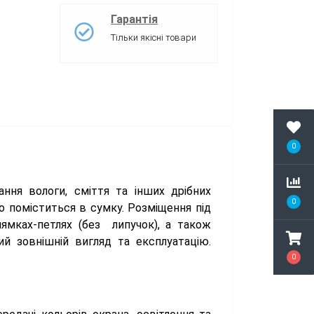
Гарантія
Тільки якісні товари
0
ання вологи, сміття та інших дрібних
0
о поміститься в сумку. Розміщення під
ямках-петлях (без липучок), а також
й зовнішній вигляд та експлуатацію.
0