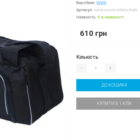
Виробник:
BARK
Артикул:
sumka-pod-sidene-bark
Наявність:
Є в наявності
610 грн
Кількість:
-
+
ДО КОШИКА
КУПИТИ В 1 КЛІК