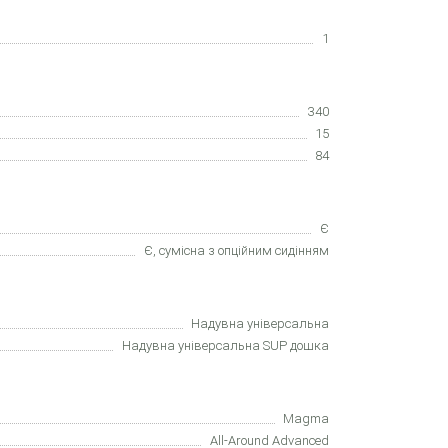
1
340
15
84
Є
Є, сумісна з опційним сидінням
Надувна універсальна
Надувна універсальна SUP дошка
Magma
All-Around Advanced