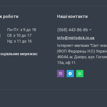
ік роботи
Наші контакти
(068) 443-86-86
Пн-Пт: з 9 до 18
Сб: з 10 до 17
info@mirlodok.in.ua
Нд: з 11 до 16
Інтернет-магазин "Світ чов
(ФОП Федорець Н.О.) Україн
соціальних мережах:
49044, м. Дніпро, вул. Гогол
15в, оф.11.