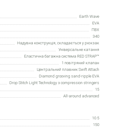
Earth Wave
EVA
ПВХ
340
Надувна конструкція, складається у рюкзак
Універсальне катання
Еластична багажна система RED STRAP™
1 повітряний клапан
Центральний плавник Swift Attach
Diamond grooving sand-ripple EVA
Drop Stitch Light Technology з compression stringers
15
All-around advanced
10.5
150