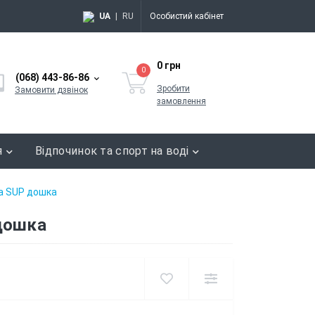
UA
|
RU
Особистий кабінет
0 грн
0
(068) 443-86-86
Зробити
Замовити дзвінок
замовлення
я
Відпочинок та спорт на воді
на SUP дошка
 дошка