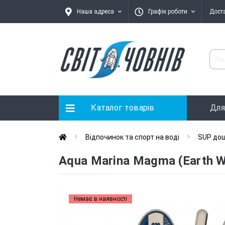
Наша адреса
Графік роботи
Дост
Каталог товарів
Для
Відпочинок та спорт на воді
SUP до
Aqua Marina Magma (Earth W
Немає в наявності