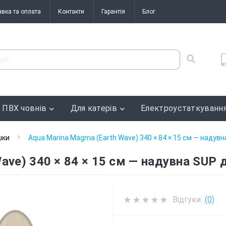
авка та оплата
Контакти
Гарантія
Блог
 ПВХ човнів
Для катерів
Електроустаткуванн
шки
Aqua Marina Magma (Earth Wave) 340 × 84 × 15 см — надув
ave) 340 × 84 × 15 см — надувна SUP
Відгуки:
(0)