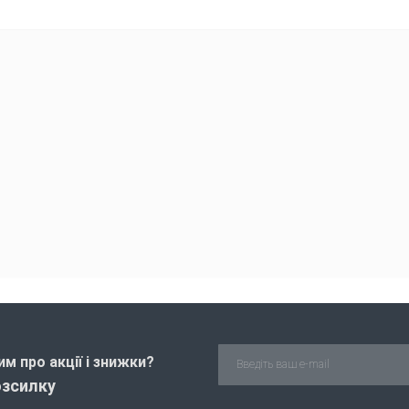
м про акції і знижки?
озсилку