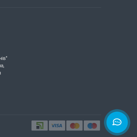
нів"
а,
я