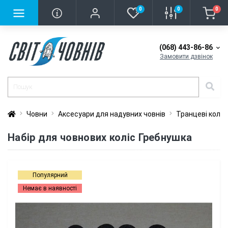
0
0
0
(068) 443-86-86
Замовити дзвінок
Човни
Аксесуари для надувних човнів
Транцеві коле
Набір для човнових коліс Гребнушка
Популярний
Немає в наявності