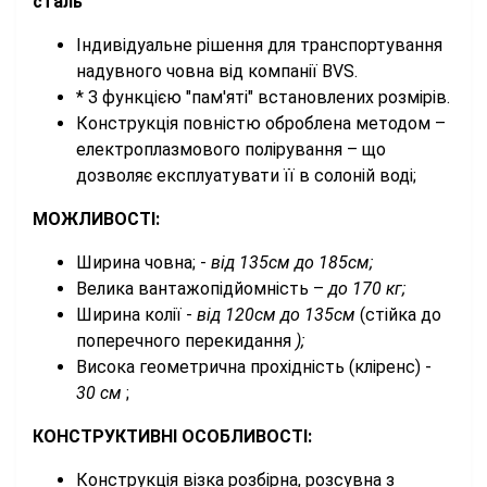
сталь
Індивідуальне рішення для транспортування
надувного човна від компанії BVS.
* З функцією "пам'яті" встановлених розмірів.
Конструкція повністю оброблена методом –
електроплазмового полірування – що
дозволяє експлуатувати її в солоній воді;
МОЖЛИВОСТІ:
Ширина човна; -
від 135см до
185см;
Велика вантажопідйомність –
до 170 кг;
Ширина колії -
від
120см
до
135см
(стійка до
поперечного перекидання
);
Висока геометрична прохідність (кліренс) -
30
см
;
КОНСТРУКТИВНІ ОСОБЛИВОСТІ:
Конструкція візка розбірна, розсувна з