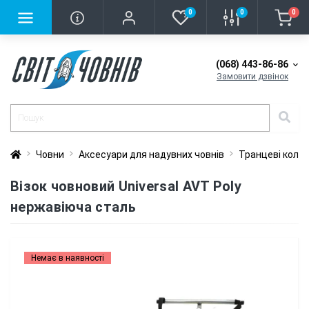
0
0
0
(068) 443-86-86
Замовити дзвінок
Човни
Аксесуари для надувних човнів
Транцеві коле
Візок човновий Universal AVT Poly
нержавіюча сталь
Немає в наявності