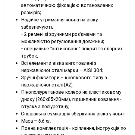
автоматичною фіксацією встановлених
розмірів;
Надійне утримання човна на візку
забезпечують:
- 2 ремені зі зручними роз'ємами та
можливістю регулювання довжини;
- спеціальне "антиковзне" покриття опорних
трубок;
Всі елементи візка виготовлені з
нержавіючої сталі марки – AISI 304;
Зручні фіксатори – кнопкового типу з
нержавіючої сталі (A2);
Пінополіуретанове колесо на пластиковому
диску (260х85х20мм), підшипник ковзання -
втулка з поліуретану;
Спеціальна сумка для зберігання візка у човні.
Маса –
6,6 кг.
Повна комплектація - кріплення, інструкція по