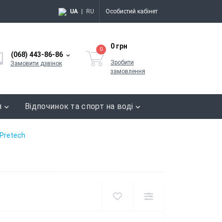
UA
|
RU
Особистий кабінет
0 грн
0
(068) 443-86-86
Зробити
Замовити дзвінок
замовлення
я
Відпочинок та спорт на воді
 Pretech