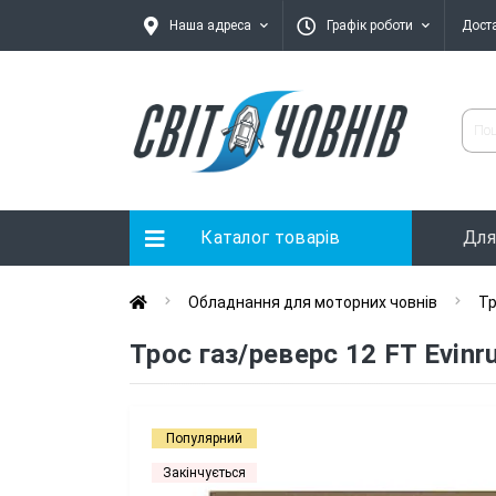
Наша адреса
Графік роботи
Дост
Каталог товарів
Для
Обладнання для моторних човнів
Тр
Трос газ/реверс 12 FT Evinr
Популярний
Закінчується