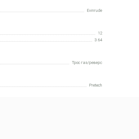
Evinrude
12
3.64
Трос газ/реверс
Pretech