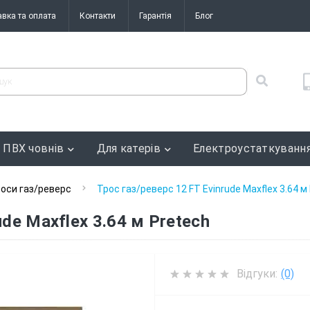
авка та оплата
Контакти
Гарантія
Блог
 ПВХ човнів
Для катерів
Електроустаткуванн
оси газ/реверс
Трос газ/реверс 12 FT Evinrude Maxflex 3.64 м
ude Maxflex 3.64 м Pretech
Відгуки:
(0)