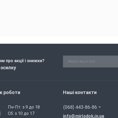
м про акції і знижки?
озсилку
ік роботи
Наші контакти
(068) 443-86-86
Пн-Пт: з 9 до 18
Сб: з 10 до 17
info@mirlodok.in.ua