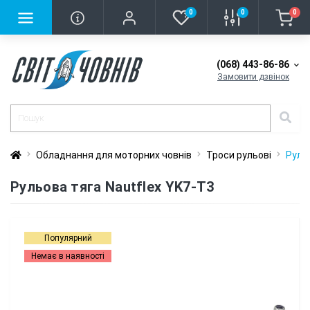
0
0
0
(068) 443-86-86
Замовити дзвінок
Обладнання для моторних човнів
Троси рульові
Руль
Рульова тяга Nautflex YK7-T3
Популярний
Немає в наявності