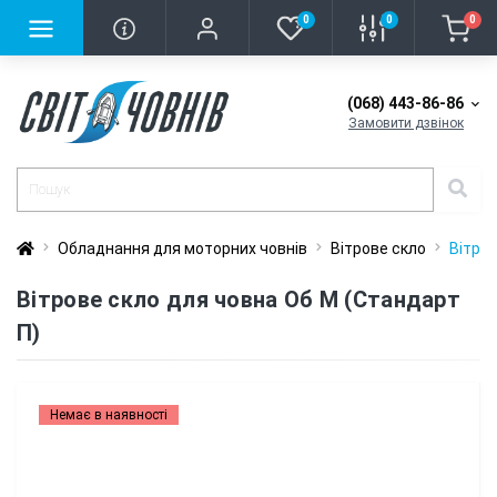
0
0
0
(068) 443-86-86
Замовити дзвінок
Обладнання для моторних човнів
Вітрове скло
Вітров
Вітрове скло для човна Об М (Стандарт
П)
Немає в наявності