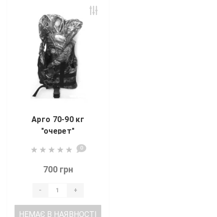
Арго 70-90 кг
"очерет"
0
700 грн
-
+
НЕМАЄ В НАЯВНОСТІ