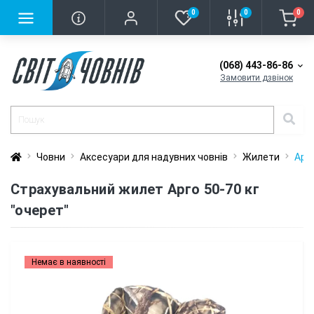
0
0
0
(068) 443-86-86
Замовити дзвінок
Човни
Аксесуари для надувних човнів
Жилети
Арго
Страхувальний жилет Арго 50-70 кг
"очерет"
Немає в наявності