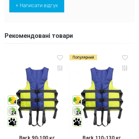
+ Написати відгук
Рекомендовані товари
Популярний
4
4
24
24
4
4
Bark 90-100 кг
Bark 110-130 кг