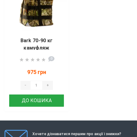
Bark 70-90 кг
камуфляж
0
975 грн
-
+
ДО КОШИКА
Хочете дізнаватися першим про акції і знижки?