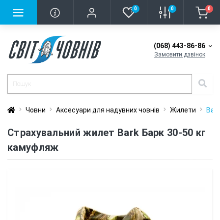
0
0
0
(068) 443-86-86
Замовити дзвінок
Човни
Аксесуари для надувних човнів
Жилети
Bar
Страхувальний жилет Bark Барк 30-50 кг
камуфляж