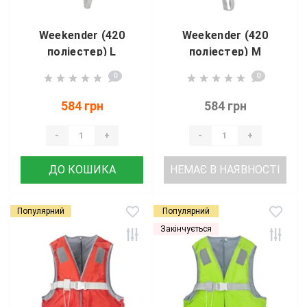
Weekender (420
Weekender (420
поліестер) L
поліестер) M
червоний YW1218
зелений YW1218
0
0
584 грн
584 грн
-
+
-
+
ДО КОШИКА
НЕМАЄ В НАЯВНОСТІ
Популярний
Популярний
Закінчується