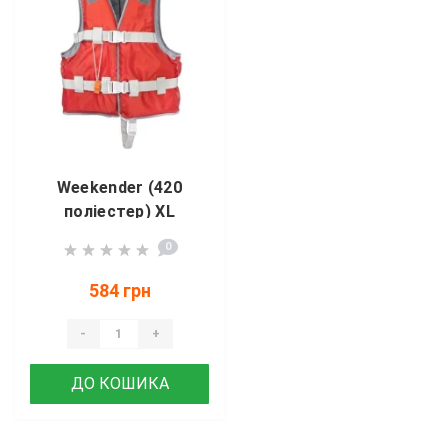
Weekender (420
поліестер) XL
червоний YW1218
0
584 грн
-
+
ДО КОШИКА