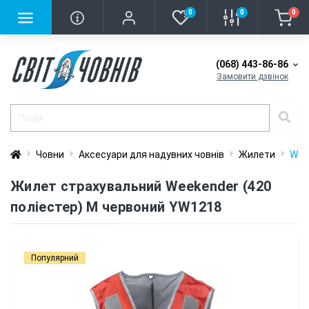
0
0
0
(068) 443-86-86
Замовити дзвінок
Човни
Аксесуари для надувних човнів
Жилети
Wee
Жилет страхувальний Weekender (420
поліестер) M червоний YW1218
Популярний