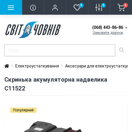
0
0
0
(068) 443-86-86
Замовити дзвінок
Електроустаткування
Аксесуари для електроустаткув
Скринька акумуляторна надвелика
C11522
Популярний