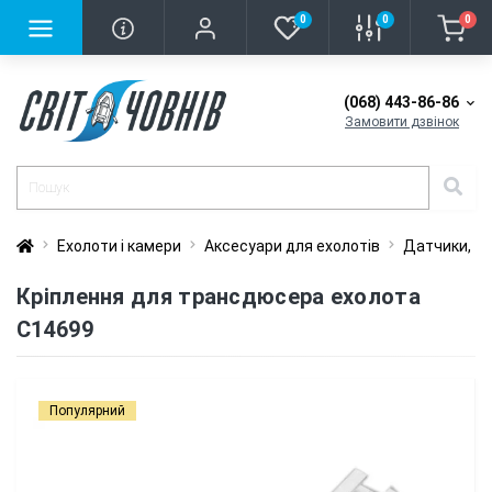
0
0
0
(068) 443-86-86
Замовити дзвінок
Ехолоти і камери
Аксесуари для ехолотів
Датчики, тр
Кріплення для трансдюсера ехолота
C14699
Популярний