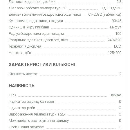
Діагональ дисплея, дюйми
2.8
Діапазон робочих температур, °C
Від -10 до 50
Елемент живлення бездротового датчика
Cr-2032 (таблетка)
Кут променю датчика, градуси
90/45
Одиниці віміру глибини
м/фут
Радіус бездротового датчика, м
100
Роздільна здатність дисплея, пікс
240x320
Технологія дисплея
LCD
Частота, кГц
125/200
ХАРАКТЕРИСТИКИ КІЛЬКІСНІ
Кількість частот
2
НАЯВНІСТЬ
GPS
Немає
Індикатор заряду батареї
Є
Індикатор риби
Є
Відображення температури води
Є
Можливість застосування взимку
Є
Сповіщення звукове
Є