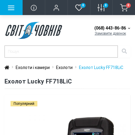
0
0
0
(068) 443-86-86
Замовити дзвінок
Ехолоти і камери
Ехолоти
Еxолот Lucky FF718LiC
Еxолот Lucky FF718LiC
Популярний