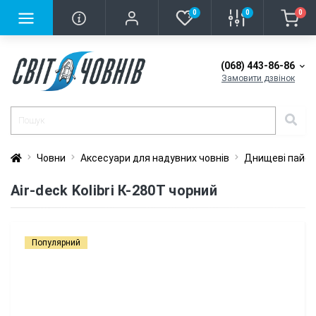
0
0
0
(068) 443-86-86
Замовити дзвінок
Човни
Аксесуари для надувних човнів
Днищеві пайо
Air-deck Kolibri К-280Т чорний
Популярний