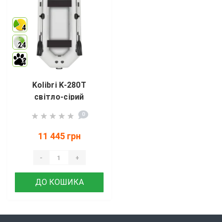
4
24
4
Kolibri K-280T
світло-сірий
0
11 445 грн
-
+
ДО КОШИКА