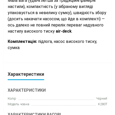
Мала вага (удвічі легша за традиційні фанерні
настили), компактність (у зібраному вигляді
упаковується в невелику сумку), швидкість збору
(досить накачати насосом, що йде в комплекті) —
ось далеко не повний перелік переваг надувного
настилу високого тиску
аir-deck
.
Комплектація:
підлога, насос високого тиску,
сумка.
Характеристики
ХАРАКТЕРИСТИКИ
Колір
Чорний
Модель човна
K280T
ХАРАКТЕРИСТИКИ ВАГОВІ