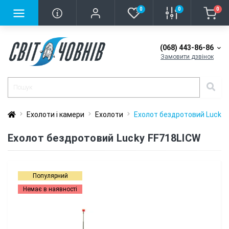
0
0
0
(068) 443-86-86
Замовити дзвінок
Ехолоти і камери
Ехолоти
Еxолот бездротовий Lucky 
Еxолот бездротовий Lucky FF718LICW
Популярний
Немає в наявності