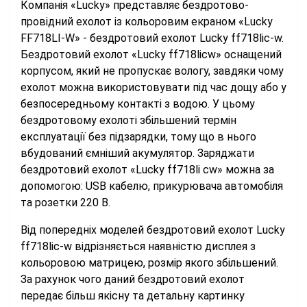
Компанія «Lucky» представляє бездротово-
провідний ехолот із кольоровим екраном «Lucky
FF718LI-W» - бездротовий ехолот Lucky ff718lic-w.
Бездротовий ехолот «Lucky ff718licw» оснащений
корпусом, який не пропускає вологу, завдяки чому
ехолот можна використовувати під час дощу або у
безпосередньому контакті з водою. У цьому
бездротовому ехолоті збільшений термін
експлуатації без підзарядки, тому що в нього
вбудований ємніший акумулятор. Заряджати
бездротовий ехолот «Lucky ff718li cw» можна за
допомогою: USB кабелю, прикурювача автомобіля
та розетки 220 В.
Від попередніх моделей бездротовий ехолот Lucky
ff718lic-w відрізняється наявністю дисплея з
кольоровою матрицею, розмір якого збільшений.
За рахунок чого даний бездротовий ехолот
передає більш якісну та детальну картинку