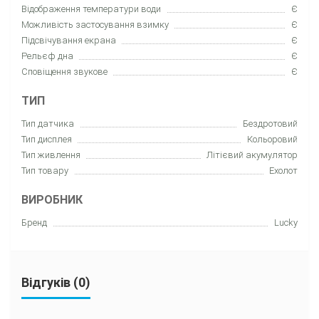
Відображення температури води
Є
Можливість застосування взимку
Є
Підсвічування екрана
Є
Рельєф дна
Є
Сповіщення звукове
Є
ТИП
Тип датчика
Бездротовий
Тип дисплея
Кольоровий
Тип живлення
Літієвий акумулятор
Тип товару
Еxолот
ВИРОБНИК
Бренд
Lucky
Відгуків (0)