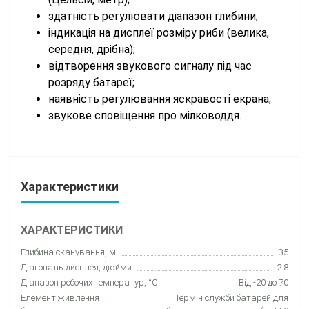
здатність регулювати діапазон глибини;
індикація на дисплеї розміру риби (велика,
середня, дрібна);
відтворення звукового сигналу під час
розряду батареї;
наявність регулювання яскравості екрана;
звукове сповіщення про мілководдя.
Характеристики
ХАРАКТЕРИСТИКИ
Глибина сканування, м
35
Діагональ дисплея, дюйми
2.8
Діапазон робочих температур, °C
Від -20 до 70
Елемент живлення
Термін служби батарей для