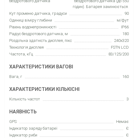
бездротового датчика
бездротового датчика (до 550
годин). Батарея замінюється.
Кут променю датчика, градуси
90
Одиниці віміру глибини
м/фут
Рівень водонепроникності
IP66
Радіус бездротового датчика, м
180
Роздільна здатність дисплея, пікс
240x320
Технологія дисплея
FSTN LCD
Частота, кГц
83/125/200
ХАРАКТЕРИСТИКИ ВАГОВІ
Вага, г
160
ХАРАКТЕРИСТИКИ КІЛЬКІСНІ
Кількість частот
3
НАЯВНІСТЬ
GPS
Немає
Індикатор заряду батареї
Є
Індикатор риби
Є