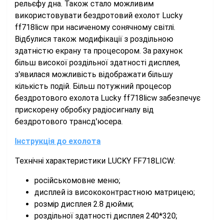
рельєфу дна. Також стало можливим
використовувати бездротовий ехолот Lucky
ff718licw при насиченому сонячному світлі.
Відбулися також модифікації з роздільною
здатністю екрану та процесором. За рахунок
більш високої роздільної здатності дисплея,
з'явилася можливість відображати більшу
кількість подій. Більш потужний процесор
бездротового ехолота Lucky ff718licw забезпечує
прискорену обробку радіосигналу від
бездротового трансд'юсера.
Інструкція до ехолота
Технічні характеристики LUCKY FF718LICW:
російськомовне меню;
дисплей із висококонтрастною матрицею;
розмір дисплея 2.8 дюйми;
роздільної здатності дисплея 240*320;